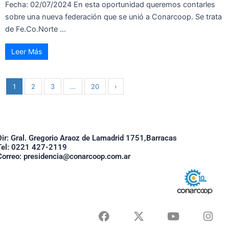
Fecha: 02/07/2024 En esta oportunidad queremos contarles
sobre una nueva federación que se unió a Conarcoop. Se trata
de Fe.Co.Norte ...
Leer Más
1
2
3
…
20
›
Dir: Gral. Gregorio Araoz de Lamadrid 1751,Barracas
Tel: 0221 427-2119
Correo: presidencia@conarcoop.com.ar
F
X
Y
I
a
-
o
n