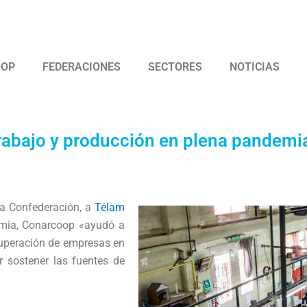
 Argentina de Trabajadores Cooperativos Asociados
OOP
FEDERACIONES
SECTORES
NOTICIAS
rabajo y producción en plena pandemi
 la Confederación, a
Télam
mia, Conarcoop «ayudó a
cuperación de empresas en
r sostener las fuentes de