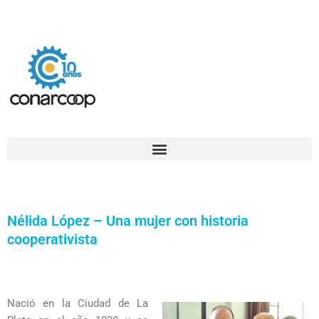
Ir
Confederación Argentina de Trabajadores Cooperativos Asociados
al
contenido
Nélida López – Una mujer con historia
cooperativista
Nació en la Ciudad de La