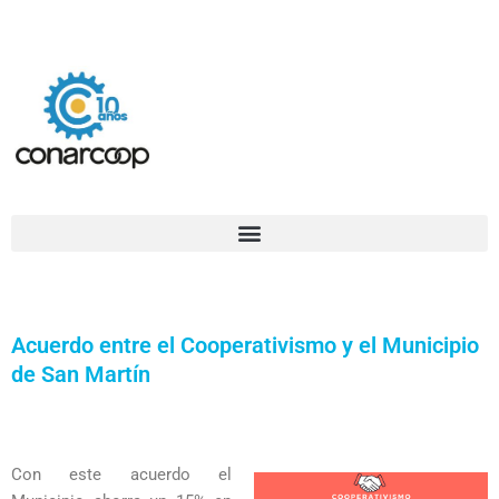
Ir
Confederación Argentina de Trabajadores Cooperativos Asociados
al
contenido
Acuerdo entre el Cooperativismo y el Municipio
de San Martín
Con este acuerdo el