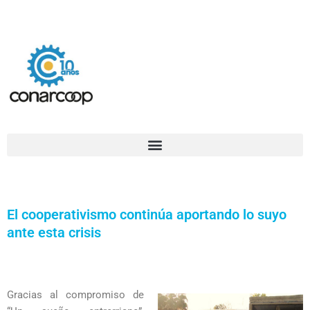
Ir
Confederación Argentina de Trabajadores Cooperativos Asociados
al
contenido
El cooperativismo continúa aportando lo suyo
ante esta crisis
Gracias al compromiso de