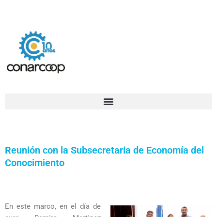
Ir
Confederación Argentina de Trabajadores Cooperativos Asociados
al
contenido
Reunión con la Subsecretaria de Economía del
Conocimiento
En este marco, en el día de