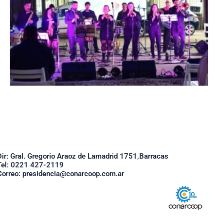
Dir: Gral. Gregorio Araoz de Lamadrid 1751,Barracas
Tel: 0221 427-2119
Correo: presidencia@conarcoop.com.ar