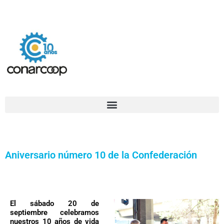
Ir
Confederación Argentina de Trabajadores Cooperativos Asociados
al
contenido
Aniversario número 10 de la Confederación
El sábado 20 de
septiembre celebramos
nuestros 10 años de vida