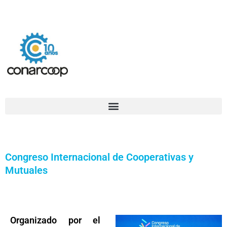
Ir
Confederación Argentina de Trabajadores Cooperativos Asociados
al
contenido
Congreso Internacional de Cooperativas y
Mutuales
Organizado por el