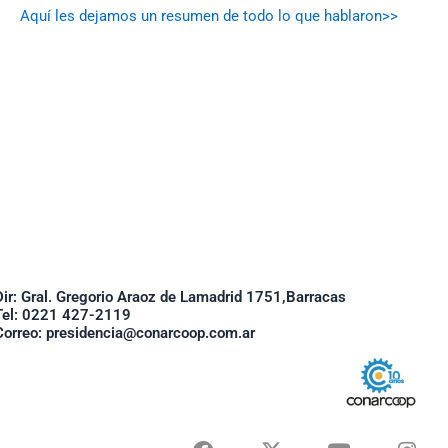
Aquí les dejamos un resumen de todo lo que hablaron>>
Dir: Gral. Gregorio Araoz de Lamadrid 1751,Barracas
Tel: 0221 427-2119
Correo: presidencia@conarcoop.com.ar
F
X
Y
I