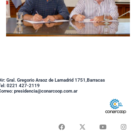
Dir: Gral. Gregorio Araoz de Lamadrid 1751,Barracas
Tel: 0221 427-2119
Correo: presidencia@conarcoop.com.ar
F
X
Y
I
a
-
o
n