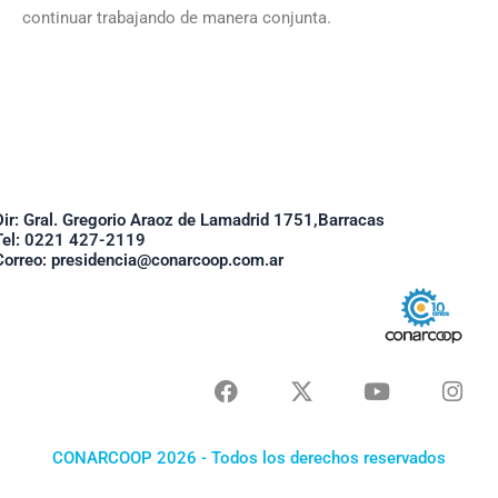
continuar trabajando de manera conjunta.
Dir: Gral. Gregorio Araoz de Lamadrid 1751,Barracas
Tel: 0221 427-2119
Correo: presidencia@conarcoop.com.ar
F
X
Y
I
a
-
o
n
c
t
u
s
e
w
t
t
CONARCOOP 2026 - Todos los derechos reservados
b
i
u
a
o
t
b
g