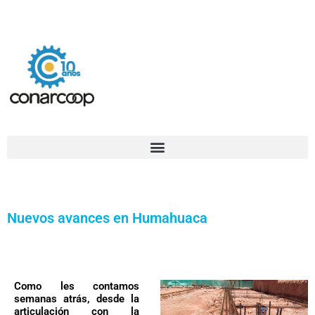
Ir
Confederación Argentina de Trabajadores Cooperativos Asociados
al
contenido
Nuevos avances en Humahuaca
Como les contamos
semanas atrás, desde la
articulación con la