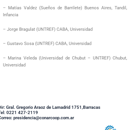
– Matías Valdez (Sueños de Barrilete) Buenos Aires, Tandil,
Infancia
– Jorge Bragulat (UNTREF) CABA, Universidad
– Gustavo Sosa (UNTREF) CABA, Universidad
– Marina Veleda (Universidad de Chubut – UNTREF) Chubut,
Universidad
Dir: Gral. Gregorio Araoz de Lamadrid 1751,Barracas
Tel: 0221 427-2119
Correo: presidencia@conarcoop.com.ar