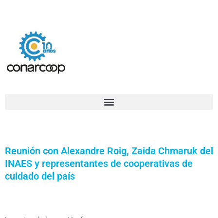
Ir
Confederación Argentina de Trabajadores Cooperativos Asociados
al
contenido
Reunión con Alexandre Roig, Zaida Chmaruk del
INAES y representantes de cooperativas de
cuidado del país