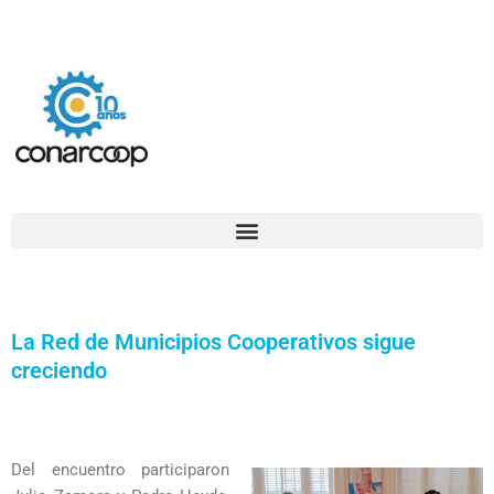
Ir
Confederación Argentina de Trabajadores Cooperativos Asociados
al
contenido
La Red de Municipios Cooperativos sigue
creciendo
Del encuentro participaron