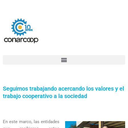
Ir
Confederación Argentina de Trabajadores Cooperativos Asociados
al
contenido
Seguimos trabajando acercando los valores y el
trabajo cooperativo a la sociedad
En este marco, las entidades