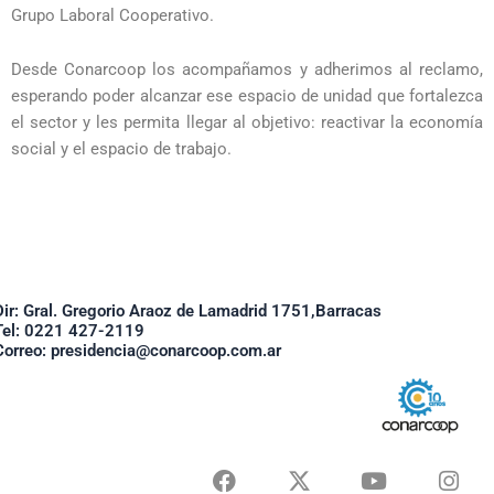
Grupo Laboral Cooperativo.
Desde Conarcoop los acompañamos y adherimos al reclamo,
esperando poder alcanzar ese espacio de unidad que fortalezca
el sector y les permita llegar al objetivo: reactivar la economía
social y el espacio de trabajo.
Dir: Gral. Gregorio Araoz de Lamadrid 1751,Barracas
Tel: 0221 427-2119
Correo: presidencia@conarcoop.com.ar
F
X
Y
I
a
-
o
n