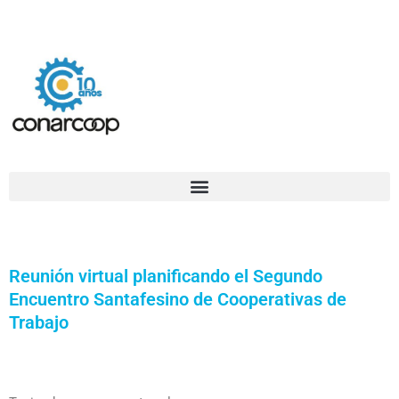
Ir
Confederación Argentina de Trabajadores Cooperativos Asociados
al
contenido
Reunión virtual planificando el Segundo
Encuentro Santafesino de Cooperativas de
Trabajo