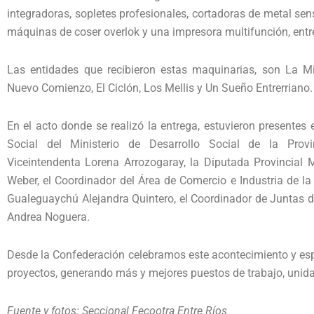
integradoras, sopletes profesionales, cortadoras de metal sens
máquinas de coser overlok y una impresora multifunción, entre
Las entidades que recibieron estas maquinarias, son La Mi
Nuevo Comienzo, El Ciclón, Los Mellis y Un Sueño Entrerriano.
En el acto donde se realizó la entrega, estuvieron presentes
Social del Ministerio de Desarrollo Social de la Provin
Viceintendenta Lorena Arrozogaray, la Diputada Provincial M
Weber, el Coordinador del Área de Comercio e Industria de l
Gualeguaychú Alejandra Quintero, el Coordinador de Juntas d
Andrea Noguera.
Desde la Confederación celebramos este acontecimiento y es
proyectos, generando más y mejores puestos de trabajo, unidad
Fuente y fotos: Seccional Fecootra Entre Ríos