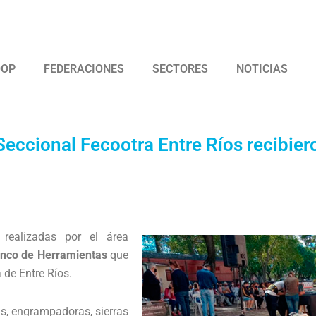
 Argentina de Trabajadores Cooperativos Asociados
OOP
FEDERACIONES
SECTORES
NOTICIAS
Seccional Fecootra Entre Ríos recibie
 realizadas por el área
nco de Herramientas
que
a de Entre Ríos.
s, engrampadoras, sierras