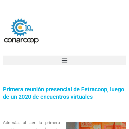
Ir
Confederación Argentina de Trabajadores Cooperativos Asociados
al
contenido
Primera reunión presencial de Fetracoop, luego
de un 2020 de encuentros virtuales
Además, al ser la primera