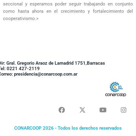
seccional y esperamos poder seguir trabajando en conjunto
como hasta ahora en el crecimiento y fortalecimiento del
cooperativismo.>
Dir: Gral. Gregorio Araoz de Lamadrid 1751,Barracas
Tel: 0221 427-2119
Correo: presidencia@conarcoop.com.ar
F
X
Y
I
a
-
o
n
c
t
u
s
e
w
t
t
CONARCOOP 2026 - Todos los derechos reservados
b
i
u
a