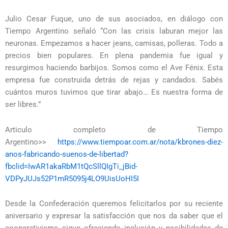
Julio Cesar Fuque, uno de sus asociados, en diálogo con
Tiempo Argentino señaló “Con las crisis laburan mejor las
neuronas. Empezamos a hacer jeans, camisas, polleras. Todo a
precios bien populares. En plena pandemia fue igual y
resurgimos haciendo barbijos. Somos como el Ave Fénix. Esta
empresa fue construida detrás de rejas y candados. Sabés
cuántos muros tuvimos que tirar abajo… Es nuestra forma de
ser libres.”
Articulo completo de Tiempo
Argentino>>
https://www.tiempoar.com.ar/nota/kbrones-diez-
anos-fabricando-suenos-de-libertad?
fbclid=IwAR1akaRbM1tQcSllQIgTi_jBid-
VDPyJUJs52P1mR5095j4LO9UisUoHI5I
Desde la Confederación queremos felicitarlos por su reciente
aniversario y expresar la satisfacción que nos da saber que el