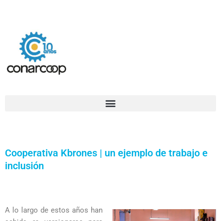
Ir
Confederación Argentina de Trabajadores Cooperativos Asociados
al
contenido
Cooperativa Kbrones | un ejemplo de trabajo e
inclusión
A lo largo de estos años han