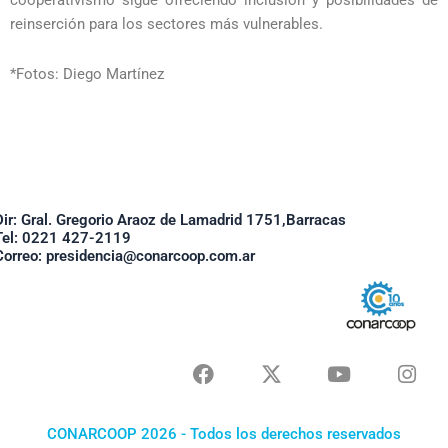
cooperativismo sigue ofreciendo inclusión y posibilidades de
reinserción para los sectores más vulnerables.
*Fotos: Diego Martínez
Dir: Gral. Gregorio Araoz de Lamadrid 1751,Barracas
Tel: 0221 427-2119
Correo: presidencia@conarcoop.com.ar
F
X
Y
I
a
-
o
n
c
t
u
s
e
w
t
t
CONARCOOP 2026 - Todos los derechos reservados
b
i
u
a