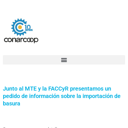
Ir
Confederación Argentina de Trabajadores Cooperativos Asociados
al
contenido
Junto al MTE y la FACCyR presentamos un
pedido de información sobre la importación de
basura