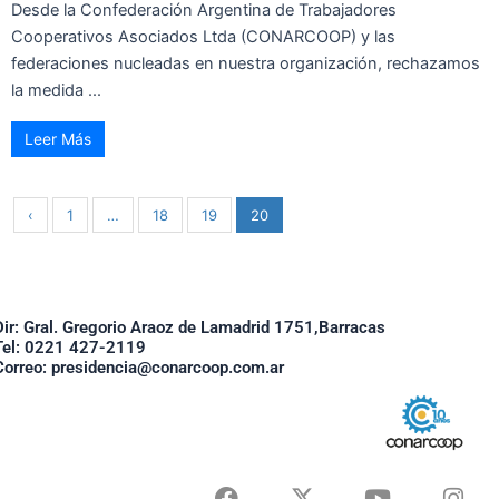
Desde la Confederación Argentina de Trabajadores
Cooperativos Asociados Ltda (CONARCOOP) y las
federaciones nucleadas en nuestra organización, rechazamos
la medida ...
Leer Más
‹
1
…
18
19
20
Dir: Gral. Gregorio Araoz de Lamadrid 1751,Barracas
Tel: 0221 427-2119
Correo: presidencia@conarcoop.com.ar
F
X
Y
I